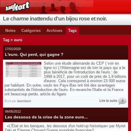
Le charme inattendu d'un bijou rose et noir.
Notes
Catégories
Archives
Tags
Tag > euro
17/01/2020
L'euro. Qui perd, qui gagne ?
Selon une étude allemande du CEP ( voir en
ligne ici ) l'Allemagne est de loin le pays qui a le
plus bénéficié de l'introduction de l'euro : de
1999 à 2017, pour un coût de près de 1,9 billions
d'euros. Cela correspond à environ 23 000 euros
par habitant. En outre, seuls les Pays-Bas ont tiré des avantages
substantiels de l'introduction de l'euro. En revanche l'Italie et la France
ont beaucoup perdu. article du figaro
Lire la suite
0
Écrit par
laserlaser
06/05/2012
Les dessous de la crise de la zone euro...
«L'État et les banques, les dessous d'un hold-up historique» par Myret
Zaki et Etienne Chouard Guerre mondiale financière?