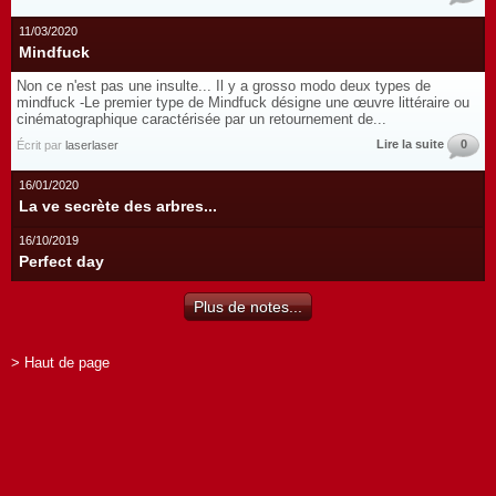
11/03/2020
Mindfuck
Non ce n'est pas une insulte... Il y a grosso modo deux types de
mindfuck -Le premier type de Mindfuck désigne une œuvre littéraire ou
cinématographique caractérisée par un retournement de...
Lire la suite
0
Écrit par
laserlaser
16/01/2020
La ve secrète des arbres...
16/10/2019
Perfect day
Plus de notes...
> Haut de page