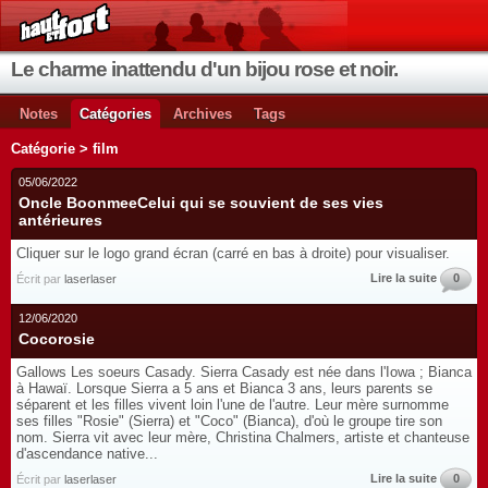
Le charme inattendu d'un bijou rose et noir.
Notes
Catégories
Archives
Tags
Catégorie > film
05/06/2022
Oncle BoonmeeCelui qui se souvient de ses vies
antérieures
Cliquer sur le logo grand écran (carré en bas à droite) pour visualiser.
Lire la suite
0
Écrit par
laserlaser
12/06/2020
Cocorosie
Gallows Les soeurs Casady. Sierra Casady est née dans l'Iowa ; Bianca
à Hawaï. Lorsque Sierra a 5 ans et Bianca 3 ans, leurs parents se
séparent et les filles vivent loin l'une de l'autre. Leur mère surnomme
ses filles "Rosie" (Sierra) et "Coco" (Bianca), d'où le groupe tire son
nom. Sierra vit avec leur mère, Christina Chalmers, artiste et chanteuse
d'ascendance native...
Lire la suite
0
Écrit par
laserlaser