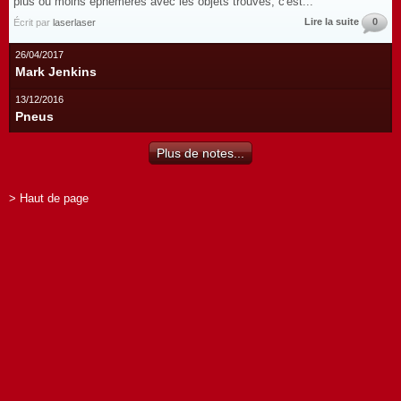
plus ou moins éphémères avec les objets trouvés, c'est...
Lire la suite
0
Écrit par
laserlaser
26/04/2017
Mark Jenkins
13/12/2016
Pneus
Plus de notes...
> Haut de page