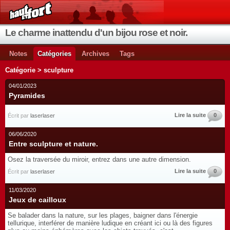
Le charme inattendu d'un bijou rose et noir.
Notes
Catégories
Archives
Tags
Catégorie > sculpture
04/01/2023
Pyramides
Lire la suite
0
Écrit par
laserlaser
06/06/2020
Entre sculpture et nature.
Osez la traversée du miroir, entrez dans une autre dimension.
Lire la suite
0
Écrit par
laserlaser
11/03/2020
Jeux de cailloux
Se balader dans la nature, sur les plages, baigner dans l'énergie
tellurique, interférer de manière ludique en créant ici ou là des figures