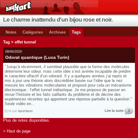
Le charme inattendu d'un bijou rose et noir.
Notes
Catégories
Archives
Tags
Tag > effet tunnel
08/06/2020
Odorat quantique (Luca Turin)
"Jusqu’à récemment, il semblait plausible que la forme des molécules
détermine leur odeur, mais cette idée s’est avérée incapable de prédire
le caractère olfactif d’un odorant. Il y a quelques années j’ai repris et
mis à jour une théorie alors discréditée basée sur l’idée que le nez
mesure les vibrations moléculaires et proposé pour cela un mécanisme
électronique : l’effet tunnel inélastique. Je me propose de passer en
revue l’histoire et les faits saillants du problème et de décrire des
expériences récentes qui apportent une réponse partielle à la question."
Seule vidéo en...
Lire la suite
0
Écrit par
laserlaser
Plus de notes disponibles.
> Haut de page