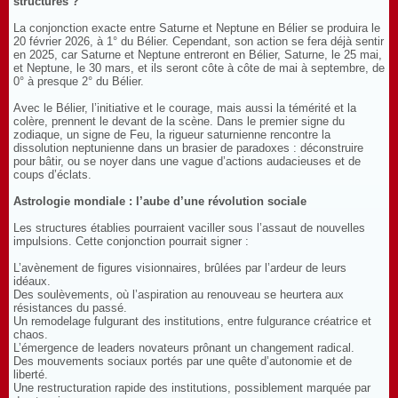
structures ?
La conjonction exacte entre Saturne et Neptune en Bélier se produira le
20 février 2026, à 1° du Bélier. Cependant, son action se fera déjà sentir
en 2025, car Saturne et Neptune entreront en Bélier, Saturne, le 25 mai,
et Neptune, le 30 mars, et ils seront côte à côte de mai à septembre, de
0° à presque 2° du Bélier.
Avec le Bélier, l’initiative et le courage, mais aussi la témérité et la
colère, prennent le devant de la scène. Dans le premier signe du
zodiaque, un signe de Feu, la rigueur saturnienne rencontre la
dissolution neptunienne dans un brasier de paradoxes : déconstruire
pour bâtir, ou se noyer dans une vague d’actions audacieuses et de
coups d’éclats.
Astrologie mondiale : l’aube d’une révolution sociale
Les structures établies pourraient vaciller sous l’assaut de nouvelles
impulsions. Cette conjonction pourrait signer :
L’avènement de figures visionnaires, brûlées par l’ardeur de leurs
idéaux.
Des soulèvements, où l’aspiration au renouveau se heurtera aux
résistances du passé.
Un remodelage fulgurant des institutions, entre fulgurance créatrice et
chaos.
L’émergence de leaders novateurs prônant un changement radical.
Des mouvements sociaux portés par une quête d’autonomie et de
liberté.
Une restructuration rapide des institutions, possiblement marquée par