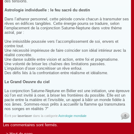
des tensions.
Astrologie individuelle : le feu sacré du destin
Dans l’athanor personnel, cette période convie chacun à transmuter ses
rêves en édifices tangibles. Cette énergie pourra se traduire, selon
l’emplacement de la conjonction Saturne-Neptune dans votre thème
astral, par :
Une irrésistible poussée vers l’accomplissement de soi, envers et
contre tout.
Une nécessité impérieuse de faire coïncider son idéal intérieur avec la
réalité concrète.
Une danse subtile entre vision et action, entre foi et pragmatisme.
Une volonté de briser les chaînes des limitations passées.
L’impulsion d’oser concrétiser un rêve enfoui.
Des défis liés à la confrontation entre réalisme et idéalisme.
Le Grand Oeuvre du ciel
La conjonction Saturne-Neptune en Bélier est une initiation, une épreuve
où l’on est invité à oser, à briser les frontières du possible. Elle est un
pacte entre la matière et l’invisible, un appel à bâtir un monde fidèle à
nos âmes. Sommes-nous prêts à accueillir la flamme qui transmutera
nos songes en réalités ?"
0
Écrit par
laserlaser
dans la catégorie
Astrologie mondiale
Les commentaires sont fermés.
> Haut de page