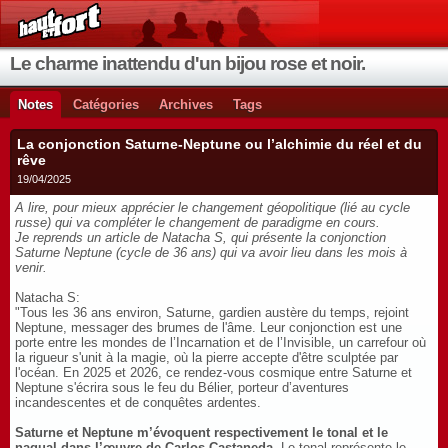
Le charme inattendu d'un bijou rose et noir.
Notes
Catégories
Archives
Tags
La conjonction Saturne-Neptune ou l’alchimie du réel et du
rêve
19/04/2025
A lire, pour mieux apprécier le changement géopolitique (lié au cycle
russe) qui va compléter le changement de paradigme en cours.
Je reprends un article de Natacha S, qui présente la conjonction
Saturne Neptune (cycle de 36 ans) qui va avoir lieu dans les mois à
venir.
Natacha S:
"Tous les 36 ans environ, Saturne, gardien austère du temps, rejoint
Neptune, messager des brumes de l'âme. Leur conjonction est une
porte entre les mondes de l’Incarnation et de l’Invisible, un carrefour où
la rigueur s'unit à la magie, où la pierre accepte d'être sculptée par
l'océan. En 2025 et 2026, ce rendez-vous cosmique entre Saturne et
Neptune s'écrira sous le feu du Bélier, porteur d’aventures
incandescentes et de conquêtes ardentes.
Saturne et Neptune m’évoquent respectivement le tonal et le
nagual dans l’œuvre de Carlos Castaneda
. Le tonal représente le