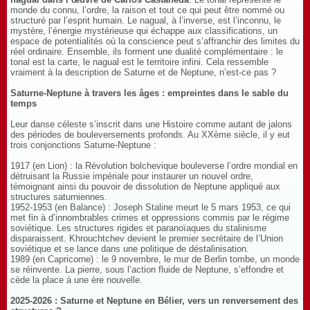
monde du connu, l’ordre, la raison et tout ce qui peut être nommé ou
structuré par l’esprit humain. Le nagual, à l’inverse, est l’inconnu, le
mystère, l’énergie mystérieuse qui échappe aux classifications, un
espace de potentialités où la conscience peut s’affranchir des limites du
réel ordinaire. Ensemble, ils forment une dualité complémentaire : le
tonal est la carte, le nagual est le territoire infini. Cela ressemble
vraiment à la description de Saturne et de Neptune, n’est-ce pas ?
Saturne-Neptune à travers les âges : empreintes dans le sable du
temps
Leur danse céleste s’inscrit dans une Histoire comme autant de jalons
des périodes de bouleversements profonds. Au XXème siècle, il y eut
trois conjonctions Saturne-Neptune :
1917 (en Lion) : la Révolution bolchevique bouleverse l’ordre mondial en
détruisant la Russie impériale pour instaurer un nouvel ordre,
témoignant ainsi du pouvoir de dissolution de Neptune appliqué aux
structures saturniennes.
1952-1953 (en Balance) : Joseph Staline meurt le 5 mars 1953, ce qui
met fin à d’innombrables crimes et oppressions commis par le régime
soviétique. Les structures rigides et paranoïaques du stalinisme
disparaissent. Khrouchtchev devient le premier secrétaire de l’Union
soviétique et se lance dans une politique de déstalinisation.
1989 (en Capricorne) : le 9 novembre, le mur de Berlin tombe, un monde
se réinvente. La pierre, sous l’action fluide de Neptune, s’effondre et
cède la place à une ère nouvelle.
2025-2026 : Saturne et Neptune en Bélier, vers un renversement des