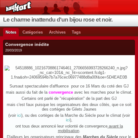
Le charme inattendu d'un bijou rose et noir.
Notes
Catégories
Archives
Tags
Convergence inédite
20/03/2019
Sursaut spectaculaire d'affluence pour ce 16 Mars du coté des GJ
mais aussi du fait de la
convergence
avec les marches pour le climat.
Certains ont parlé de "récupération" de la part des GJ
mais c'est faux puisque les organisateurs des deux côtés, que ce soit
des cortèges de Gilets Jaunes
(voir
ici
), ou des cortèges de la Marche du Siècle pour le climat (voir
ici
),
ont tous deux annoncé leur volonté de convergence
avant la
mobilisation
.
D'ailleurs les organisateurs principaux des
Marches du Siècle
pour le