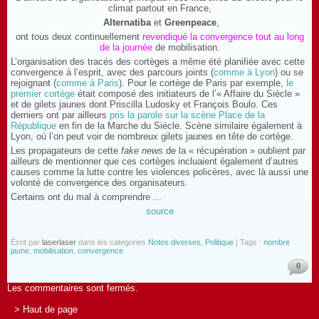
climat partout en France,
Alternatiba
et
Greenpeace
,
ont tous deux continuellement
revendiqué la convergence tout au long
de la journée
de mobilisation.
L’organisation des tracés des cortèges a même été planifiée avec cette
convergence à l’esprit, avec des parcours joints (
comme à Lyon
) ou se
rejoignant (
comme à Paris
). Pour le cortège de Paris par exemple,
le
premier cortège
était composé des initiateurs de l’« Affaire du Siècle »
et de gilets jaunes dont Priscilla Ludosky et François Boulo. Ces
derniers ont par ailleurs
pris la parole sur la scène Place de la
République
en fin de la Marche du Siècle. Scène similaire également à
Lyon, où l’on peut voir de nombreux gilets jaunes en tête de cortège.
Les propagateurs de cette
fake news
de la « récupération » oublient par
ailleurs de mentionner que ces cortèges incluaient également d’autres
causes comme la lutte contre les violences policères, avec là aussi une
volonté de convergence des organisateurs.
Certains ont du mal à comprendre ...
source
Écrit par
laserlaser
dans les catégories
Notes diverses
,
Politique
| Tags :
nombre
jaune
,
mobilisation
,
convergence
0
Les commentaires sont fermés.
> Haut de page